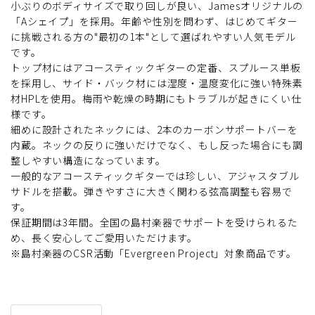
小ぶりのボディサイズで取り回しが良い、Jamesオリジナルの
「Aシェイプ」を採用。年齢や性別を問わず、はじめてギター
に挑戦される方の"最初の1本"として選ばれやすい人気モデル
です。
トップ材にはアコースティックギターの定番、スプルース単板
を採用し、サイド・バック材には湿度・温度変化に強い特殊素
材HPLを使用。梅雨や乾燥の時期にもトラブルが起きにくい仕
様です。
細めに設計されたネックには、2本のカーボンサポートバーを
内蔵。ネックの反りに強いだけでなく、もし反った場合にも調
整しやすい構造になっています。
一般的なアコースティックギターでは珍しい、アジャスタブル
サドルを搭載。弾きやすさに大きく関わる弦高調整も容易で
す。
保証期間は3年間。全国の島村楽器でサポートを受けられるた
め、長く安心してご愛用いただけます。
※島村楽器のCSR活動「Evergreen Project」対象商品です。